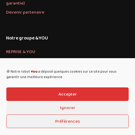
garantie)
Devenir partenaire
Notre groupe &YOU
REPRISE & YOU
PARTS & YOU
🍪 Notre robot
You
a déposé quelques cookies sur ce site pour vous
garantir une meilleure expérience.
Accepter
Ignorer
Préférences
© 2024 MOBILE AND YOU SAS