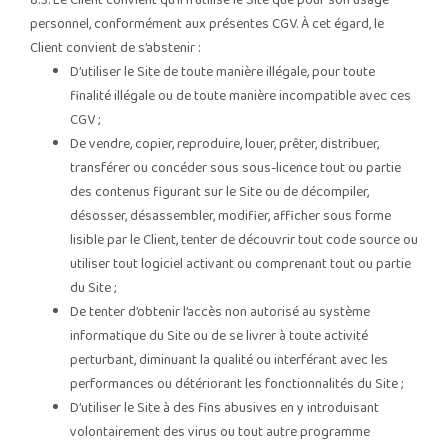
8.3. Le Client convient qu’il n’utilise le Site que pour son usage
personnel, conformément aux présentes CGV. À cet égard, le
Client convient de s’abstenir :
D’utiliser le Site de toute manière illégale, pour toute
finalité illégale ou de toute manière incompatible avec ces
CGV ;
De vendre, copier, reproduire, louer, prêter, distribuer,
transférer ou concéder sous sous-licence tout ou partie
des contenus figurant sur le Site ou de décompiler,
désosser, désassembler, modifier, afficher sous forme
lisible par le Client, tenter de découvrir tout code source ou
utiliser tout logiciel activant ou comprenant tout ou partie
du Site ;
De tenter d’obtenir l’accès non autorisé au système
informatique du Site ou de se livrer à toute activité
perturbant, diminuant la qualité ou interférant avec les
performances ou détériorant les fonctionnalités du Site ;
D’utiliser le Site à des fins abusives en y introduisant
volontairement des virus ou tout autre programme