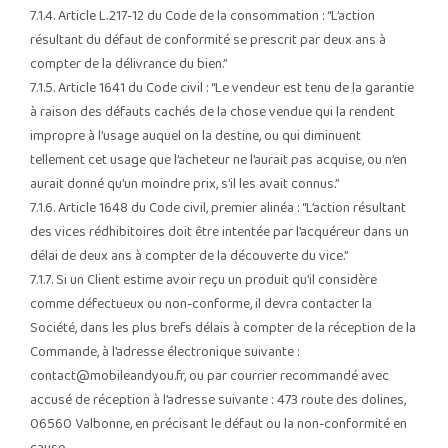
7.1.4. Article L.217-12 du Code de la consommation : “L’action
résultant du défaut de conformité se prescrit par deux ans à
compter de la délivrance du bien.”
7.1.5. Article 1641 du Code civil : “Le vendeur est tenu de la garantie
à raison des défauts cachés de la chose vendue qui la rendent
impropre à l’usage auquel on la destine, ou qui diminuent
tellement cet usage que l’acheteur ne l’aurait pas acquise, ou n’en
aurait donné qu’un moindre prix, s’il les avait connus.”
7.1.6. Article 1648 du Code civil, premier alinéa : “L’action résultant
des vices rédhibitoires doit être intentée par l’acquéreur dans un
délai de deux ans à compter de la découverte du vice.”
7.1.7. Si un Client estime avoir reçu un produit qu’il considère
comme défectueux ou non-conforme, il devra contacter la
Société, dans les plus brefs délais à compter de la réception de la
Commande, à l’adresse électronique suivante :
contact@mobileandyou.fr
, ou par courrier recommandé avec
accusé de réception à l’adresse suivante : 473 route des dolines,
06560 Valbonne, en précisant le défaut ou la non-conformité en