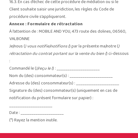
16.3. En cas d’échec de cette procédure de médiation ou si le
Client souhaite saisir une juridiction, les règles du Code de
procédure civile s’appliqueront.
Annexe : Formulaire de rétractation
À l’attention de : MOBILE AND YOU, 473 route des dolines, 06560,
VALBONNE
Je/nous (
) vous notifie/notifions (
) par la présente ma/notre (
)
rétractation du contrat portant sur la vente du bien (
) ci-dessous
:
Commandé le (
)/reçu le (
) : ____________________
Nom du (des) consommateur(s) : ____________________
Adresse du (des) consommateur(s) : ____________________
Signature du (des) consommateur(s) (uniquement en cas de
notification du présent formulaire sur papier) :
____________________
Date : ____________________
(*) Rayez la mention inutile.