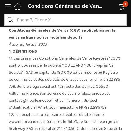
0
Conditions Générales de Vente (en vente en ligne)
Conditions Générales de Vente (CGV) applicables sur la
vente en ligne ou sur mobileandyou.fr
À jour au 1er juin 2025
1. DÉFINITIONS
1.1. Les présentes Conditions Générales de Vente (ci-après “CGV”)
sont proposées par la société MOBILE AND YOU (ci-après “La
Société”), SAS au capital de 180 000 euros, inscrite au Registre
du commerce et des sociétés de Grasse sous le numéro 822 335
758, dont le siège social est 473 route des dolines, 06560
Valbonne, France. Son adresse de courrier électronique est
contact@mobileandyou.fr
et son numéro individuel
d’identification TVA intracommunautaire FR78822335758.
1.2. La société est propriétaire et éditeur du site internet
www.mobileandyou.fr (ci-après le “Site”). Le Site est hébergé par
Scaleway, SAS au capital de 214 410.50 €, domiciliée au 8 rue de la