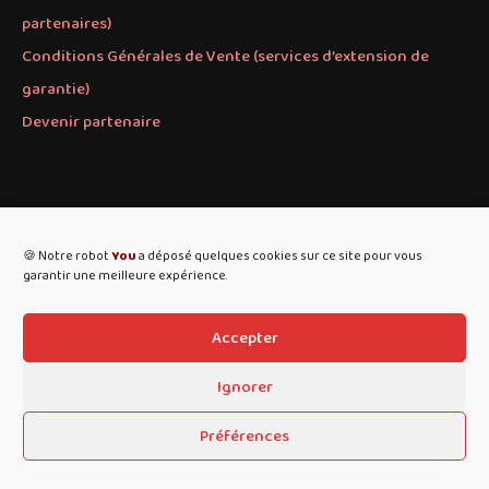
partenaires)
Conditions Générales de Vente (services d’extension de
garantie)
Devenir partenaire
Notre groupe &YOU
🍪 Notre robot
You
a déposé quelques cookies sur ce site pour vous
REPRISE & YOU
garantir une meilleure expérience.
PARTS & YOU
Accepter
Ignorer
Préférences