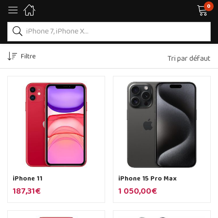
0
Filtre
Tri par défaut
iPhone 11
iPhone 15 Pro Max
187,31
€
1 050,00
€