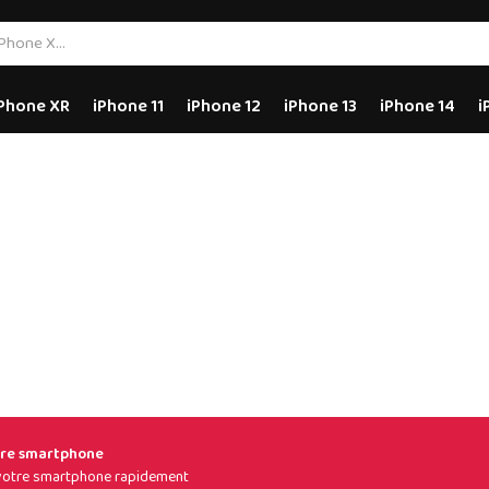
Phone XR
iPhone 11
iPhone 12
iPhone 13
iPhone 14
i
tre smartphone
e votre smartphone rapidement