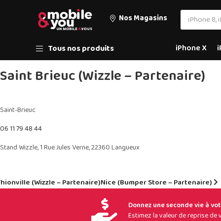
Nos Magasins
iPhone X
i
Tous nos produits
Saint Brieuc (Wizzle – Partenaire)
Saint-Brieuc
06 11 79 48 44
Stand Wizzle, 1 Rue Jules Verne, 22360 Langueux
hionville (Wizzle – Partenaire)
Nice (Bumper Store – Partenaire)
Donnez une seconde vie à vo
Estimez la valeur de reprise d