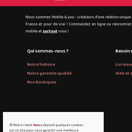
Nous sommes Mobile & you : créateurs d’une relation unique
France et pour de vrai ! Commandez en ligne ou rencontrez-
mobile et
surtout
vous !
Qui sommes-nous ?
Besoin d
Notre histoire
Livraiso
Notre garantie qualité
Aide et 
Nos Boutiques
🍪 Notre robot
You
a déposé quelques cookies
sur ce site pour vous garantir une meilleure